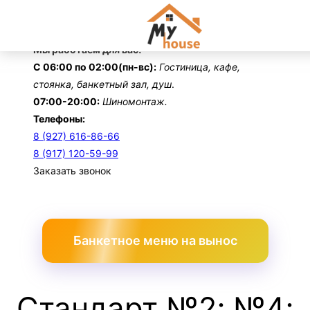
Перейти
к
содержимому
Мы работаем для вас!
С 06:00 по 02:00(пн-вс):
Гостиница, кафе,
стоянка, банкетный зал, душ
.
07:00-20:00:
Шиномонтаж.
Телефоны:
8 (927) 616-86-66
8 (917) 120-59-99
Заказать звонок
Банкетное меню на вынос
Стандарт №2; №4;