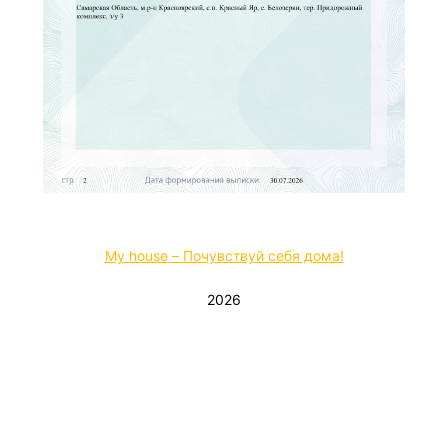
My house – Почувствуй себя дома!
2026